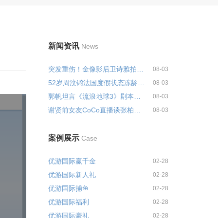
新闻资讯
News
突发重伤！金像影后卫诗雅拍戏惨...
08-03
52岁周汶锜法国度假状态冻龄！混...
08-03
郭帆坦言《流浪地球3》剧本仍在打...
08-03
谢贤前女友CoCo直播谈张柏芝：...
08-03
案例展示
Case
优游国际赢千金
02-28
优游国际新人礼
02-28
优游国际捕鱼
02-28
优游国际福利
02-28
优游国际豪礼
02-28