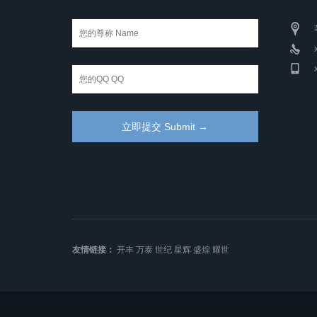
友情链接：
开丰
万泰
世纪
星辉
盛煌
耀世