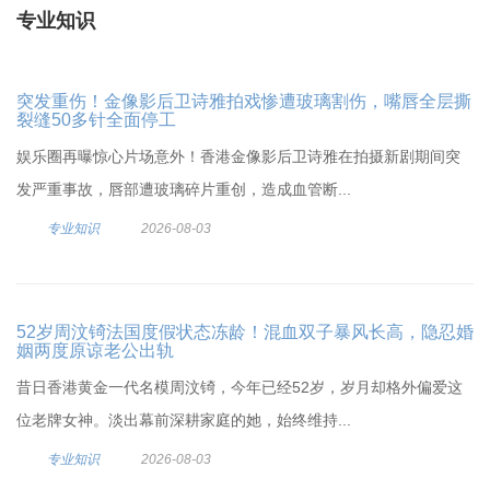
专业知识
突发重伤！金像影后卫诗雅拍戏惨遭玻璃割伤，嘴唇全层撕
裂缝50多针全面停工
娱乐圈再曝惊心片场意外！香港金像影后卫诗雅在拍摄新剧期间突
发严重事故，唇部遭玻璃碎片重创，造成血管断...
专业知识
2026-08-03
52岁周汶锜法国度假状态冻龄！混血双子暴风长高，隐忍婚
姻两度原谅老公出轨
昔日香港黄金一代名模周汶锜，今年已经52岁，岁月却格外偏爱这
位老牌女神。淡出幕前深耕家庭的她，始终维持...
专业知识
2026-08-03