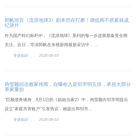
郭帆坦言《流浪地球3》剧本仍在打磨！调侃再不抓紧就成
纪录片
作为国产科幻标杆IP，《流浪地球》系列的每一步进展都备受全网
关注。近日，导演郭帆在央视新闻最新采访中，...
专业知识
2026-08-03
冉莹颖回击败家传闻，自曝收入是邹市明五倍，承担大部分
养家重担
"巨额债务缠身，8月1日的《姐姐当家2》中，冉莹颖向邹市明提出
设立“家庭共管账户”引发热议，她提出和邹市...
专业知识
2026-08-03