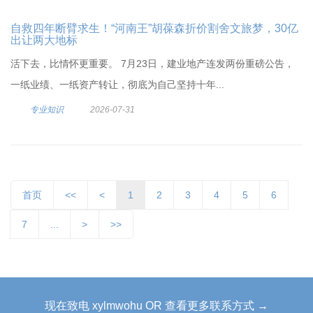
自救四年断臂求生！“河南王”胡葆森折价割舍文旅梦，30亿
出让两大地标
活下去，比情怀更重要。 7月23日，建业地产连发两份重磅公告，
一纸业绩、一纸资产转让，彻底为自己坚持十年...
专业知识
2026-07-31
首页
<<
<
1
2
3
4
5
6
7
...
>
>>
现在致电 xylmwohu OR 查看更多联系方式 →