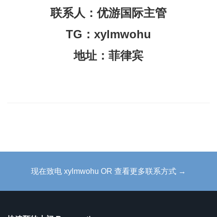
联系人：优游国际主管
TG：xylmwohu
地址：菲律宾
现在致电 xylmwohu OR 查看更多联系方式 →