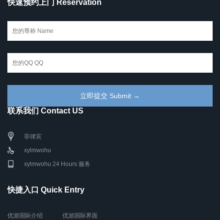
快速预约上门 Reservation
联系我们 Contact US
菲律宾
xylmwohu
xylmwohu 24 Hours 服务
快捷入口 Quick Entry
优游国际介绍
优游国际界面