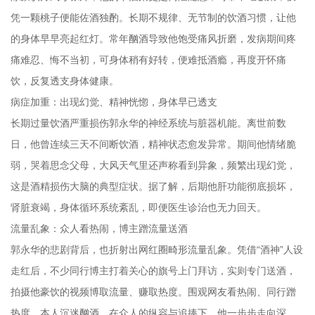
凭一颗桃子便能佐酒独酌。长期不规律、无节制的饮酒习惯，让他
的身体早早亮起红灯。常年酗酒导致他饱受痛风折磨，发病期间疼
痛难忍、悔不当初，可身体稍有好转，便难抵酒瘾，再度开怀痛
饮，反复透支身体健康。
病症加重：出现幻觉、精神恍惚，身体早已透支
长期过量饮酒严重损伤郭永华的神经系统与脏器机能。离世前数
日，他曾连续三天不间断饮酒，精神状态愈发异常。期间他情绪脆
弱，哭着思念父母，大风天气里还声称看到异象，频繁出现幻觉，
这是酒精损伤大脑的典型症状。据了解，后期他肝功能彻底损坏，
肾脏衰竭，身体循环系统紊乱，即便医生诊治也无力回天。
流量乱象：众人看热闹，博主蹭流量送酒
郭永华的悲剧背后，也折射出网红圈畸形流量乱象。凭借“酒神”人设
走红后，不少同行博主打着关心的旗号上门拜访，实则专门送酒，
拍摄他豪饮的视频博取流量、赚取热度。围观网友看热闹、同行蹭
热度、本人沉迷酗酒，在众人的纵容与追捧下，他一步步走向深