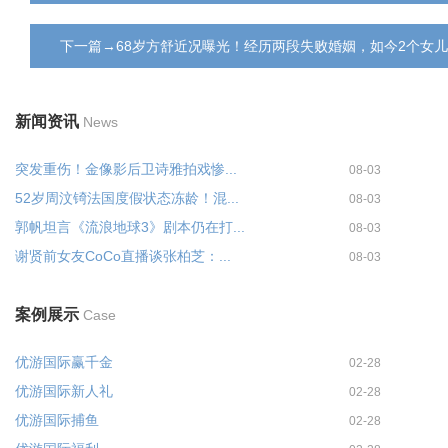
下一篇→68岁方舒近况曝光！经历两段失败婚姻，如今2个女
新闻资讯
News
突发重伤！金像影后卫诗雅拍戏惨...
08-03
52岁周汶锜法国度假状态冻龄！混...
08-03
郭帆坦言《流浪地球3》剧本仍在打...
08-03
谢贤前女友CoCo直播谈张柏芝：...
08-03
案例展示
Case
优游国际赢千金
02-28
优游国际新人礼
02-28
优游国际捕鱼
02-28