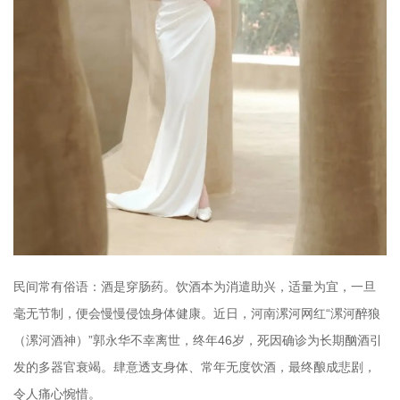
民间常有俗语：酒是穿肠药。饮酒本为消遣助兴，适量为宜，一旦
毫无节制，便会慢慢侵蚀身体健康。近日，河南漯河网红“漯河醉狼
（漯河酒神）”郭永华不幸离世，终年46岁，死因确诊为长期酗酒引
发的多器官衰竭。肆意透支身体、常年无度饮酒，最终酿成悲剧，
令人痛心惋惜。