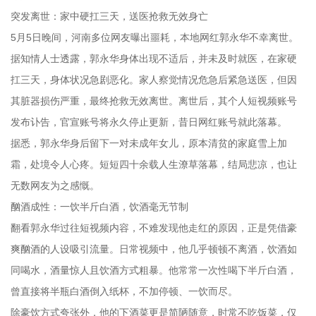
突发离世：家中硬扛三天，送医抢救无效身亡
5月5日晚间，河南多位网友曝出噩耗，本地网红郭永华不幸离世。
据知情人士透露，郭永华身体出现不适后，并未及时就医，在家硬
扛三天，身体状况急剧恶化。家人察觉情况危急后紧急送医，但因
其脏器损伤严重，最终抢救无效离世。离世后，其个人短视频账号
发布讣告，官宣账号将永久停止更新，昔日网红账号就此落幕。
据悉，郭永华身后留下一对未成年女儿，原本清贫的家庭雪上加
霜，处境令人心疼。短短四十余载人生潦草落幕，结局悲凉，也让
无数网友为之感慨。
酗酒成性：一饮半斤白酒，饮酒毫无节制
翻看郭永华过往短视频内容，不难发现他走红的原因，正是凭借豪
爽酗酒的人设吸引流量。日常视频中，他几乎顿顿不离酒，饮酒如
同喝水，酒量惊人且饮酒方式粗暴。他常常一次性喝下半斤白酒，
曾直接将半瓶白酒倒入纸杯，不加停顿、一饮而尽。
除豪饮方式夸张外，他的下酒菜更是简陋随意，时常不吃饭菜，仅