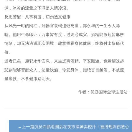
渊，冰冷的流量之下满是人情冷漠。
反思警醒：凡事有度，切勿透支健康
从风光一时的网红，到器官衰竭遗憾离世，郭永华的一生令人唏
嘘。他用生命印证：万事皆有度，过则必成灾。酒精能够短暂麻痹
情绪，却无法逃避现实困境，肆意挥霍身体健康，终将付出惨痛代
价。
逝者已矣，愿郭永华安息，来生远离酒精、平安顺遂。也希望这起
悲剧能够警醒众人，适量饮酒、珍爱身体，拒绝盲目酗酒，不被流
量裹挟、不拿健康赌明天。
作者：优游国际全球注册站
←上一篇演员许鹏退圈后在夜市摆摊卖橙汁！被潜规则伤透心