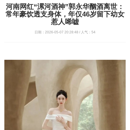
河南网红“漯河酒神”郭永华酗酒离世：
常年豪饮透支身体，年仅46岁留下幼女
惹人唏嘘
日期：2026-05-07 20:28:48 / 人气：54