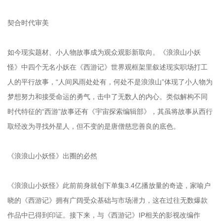
契合时代审美
如今现实题材、小人物故事成为观众观影新取向。《浪浪山小妖
怪》中四个无名小妖在《西游记》世界观框架里叙述现实职场打工
人的平行故事，“人间风雨处处有，何处不是浪浪山”体现了小人物为
梦想努力和接受命运的勇气，击中了无数人的内心。类似解构不同
时代特征的“西游”故事还有《宇宙探索编辑部》，其虽将故事从西行
取经改为寻找外星人，但不变的是唐僧慈悲善良的底色。
《浪浪山小妖怪》出圈的必然
《浪浪山小妖怪》此前前身就创下单集3.4亿播放量的奇迹，家喻户
晓的《西游记》拥有广阔受众基础与市场潜力，这在过往无数爆款
作品中已得到印证。接下来，与《西游记》IP相关的影视改编作