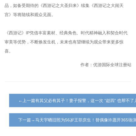
品，如备受期待的《西游记之大圣归来》续集《西游记之大闹天
宫》等将陆续和观众见面。
《西游记》IP凭借丰富素材、经典角色、时代精神融入和契合时代
审美等优势，不断焕发生机，未来也有望继续为观众带来更多惊
喜。
作者：优游国际全球注册站
←上一篇有其父必有其子！妻子报警，这一次 “赵四” 也帮不了
下一篇→马天宇晒旧照为56岁王菲庆生！替偶像许愿开365场