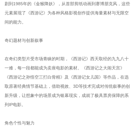
剧到1985年的《金猴降妖》，从首部剪纸动画到赛博朋克风，这些
元素展现了《西游记》为各种风格影视创作提供海量素材与无限空
间的能力。
奇幻题材与创新叙事
在奇幻类型片受市场青睐的时期，《西游记》西天取经的九九八十
一难，每一段都能成为卖座电影的素材。《西游记之大闹天宫》
《西游记之孙悟空三打白骨精》及《西游记女儿国》等作品，在选
取原著经典情节基础上，借助视效、3D等技术完成对传统叙事的创
新升级，让想象中的场景成为银幕现实，成就了极具票房保障的系
列IP电影。
角色个性与魅力