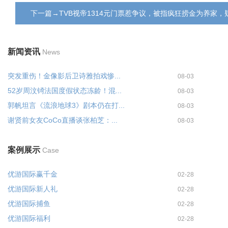
下一篇→TVB视帝1314元门票惹争议，被指疯狂捞金为养家
新闻资讯
News
突发重伤！金像影后卫诗雅拍戏惨...
08-03
52岁周汶锜法国度假状态冻龄！混...
08-03
郭帆坦言《流浪地球3》剧本仍在打...
08-03
谢贤前女友CoCo直播谈张柏芝：...
08-03
案例展示
Case
优游国际赢千金
02-28
优游国际新人礼
02-28
优游国际捕鱼
02-28
优游国际福利
02-28