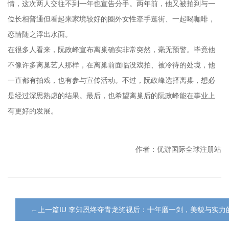
情，这次两人交往不到一年也宣告分手。两年前，他又被拍到与一
位长相普通但看起来家境较好的圈外女性牵手逛街、一起喝咖啡，
恋情随之浮出水面。
在很多人看来，阮政峰宣布离巢确实非常突然，毫无预警。毕竟他
不像许多离巢艺人那样，在离巢前面临没戏拍、被冷待的处境，他
一直都有拍戏，也有参与宣传活动。不过，阮政峰选择离巢，想必
是经过深思熟虑的结果。最后，也希望离巢后的阮政峰能在事业上
有更好的发展。
作者：优游国际全球注册站
←上一篇IU 李知恩终夺青龙奖视后：十年磨一剑，美貌与实力