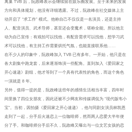
离巢 TVB 后，阮政峰表示会继续留在娱乐圈发展。至于未来的发展
方向和具体规划，他没有详细透露。不过，阮政峰在社交媒体上主
动开启了 “求工作” 模式。他称自己不仅仅是一名演员，还是主持
人、配音演员、武术导师，甚至还会变魔术，堪称全能。所以他主
动为自己宣传：有戏拍可以找他，有配音需求可以找他，想学习武
术可以找他，有主持工作需要烘托气氛，也能直接联系他……
在不少人的印象中，阮政峰加入 TVB 已有多年。一开始，他只是在
各大剧集中跑龙套，后来逐渐饰演一些配角。直到加入《爱回家之
开心速递》剧组，他才等到了一个具有代表性的角色，而这个角色
一演就是 8 年。
另外，值得一提的是，阮政峰这些年的感情生活相当丰富，四年时
间里换了四位女朋友，因此还被不少网友和传媒调侃为 “现代版韦小
宝”。当初，因拍摄《爱回家之开心速递》，他与同剧女演员林凯恩
走到了一起，分手后火速恋上一位咖啡师，然而两人恋爱大半年便
分了手。和咖啡师分手后不久，阮政峰又曝出与一位文艺女孩的恋