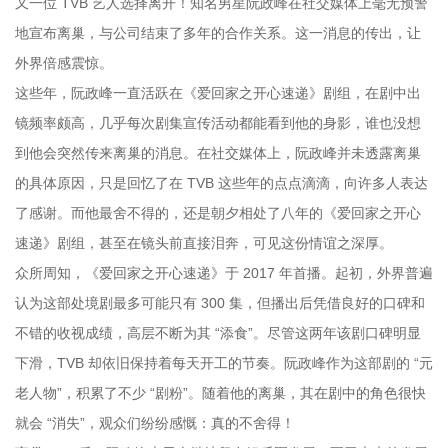
又一位 TVB 艺人选择离开！知名男星阮政峰在社交媒体上毫无预警
地宣布离巢，与公司结束了多年的合作关系。这一消息的传出，让
外界倍感震惊。
这些年，阮政峰一直活跃在《爱回家之开心速递》剧组，在剧中出
镜频率颇高，几乎每次剧集宣传活动都能看到他的身影，谁也没想
到他会突然传来离巢的消息。在社交媒体上，阮政峰并未透露离巢
的具体原因，只是回忆了在 TVB 这些年的点点滴滴，向许多人表达
了感谢。而他最舍不得的，还是朝夕相处了八年的《爱回家之开心
速递》剧组，甚至在镜头前直接泪奔，可见这份情谊之深厚。
众所周知，《爱回家之开心速递》于 2017 年首播。起初，外界普遍
认为这部处境剧最多可能只有 300 集，但播出后凭借良好的口碑和
不错的收视成绩，高层不断为其 “添食”。尽管这两年该剧口碑明显
下滑，TVB 却依旧保持着每天开工的节奏。阮政峰作为这部剧的 “元
老人物”，积累了不少 “剧粉”。随着他的离巢，其在剧中的角色很快
就会 “消失”，观众们纷纷感慨：真的不舍得！