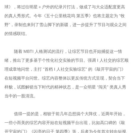
球》，将过往明星＋户外的纪录片打法，做成了与大众适配度更高
的真人秀形式。今年《五十公里桃花坞 第五季》也将主题定为 “牧
野”，录制也来到了雪山脚下的新疆，进一步提升了节目与观众之间
	随着 MBTI 人格测试的流行，让综艺节目也开始捕捉这一情
绪，推出了更多基于个性化社交实验的节目。强调 I 人社交的综艺顺
理成章地问世，主打 “首档 I 人社交实验综艺” 的《敲开宇宙的门》
在短视频平台问世。综艺内容整体以更反传统方式呈现，契合当下
样貌，试图解锁当下时代的精神状态，是一众明星 “闯关” 类真人秀
	值得一提的是，相较于前几年总想搞个大阵仗，近两年开始，
一些小而美的综艺内容开始在短视频平台出现，比如高口碑的《敲
开宇宙的门》《闪亮的日子 第四季》等，后者为今年首次转向短视