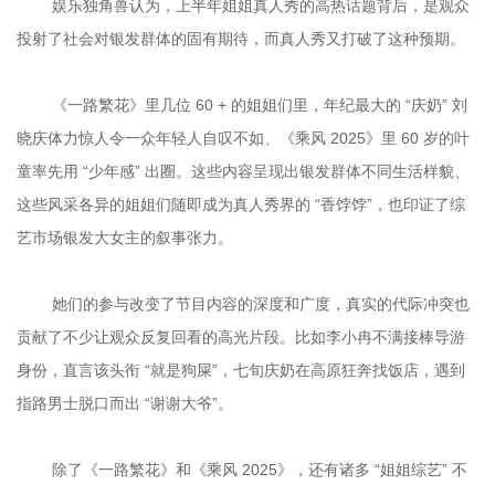
	娱乐独角兽认为，上半年姐姐真人秀的高热话题背后，是观众
	《一路繁花》里几位 60 + 的姐姐们里，年纪最大的 “庆奶” 刘
晓庆体力惊人令一众年轻人自叹不如、《乘风 2025》里 60 岁的叶
童率先用 “少年感” 出圈。这些内容呈现出银发群体不同生活样貌、
这些风采各异的姐姐们随即成为真人秀界的 “香饽饽”，也印证了综
	她们的参与改变了节目内容的深度和广度，真实的代际冲突也
贡献了不少让观众反复回看的高光片段。比如李小冉不满接棒导游
身份，直言该头衔 “就是狗屎”，七旬庆奶在高原狂奔找饭店，遇到
	除了《一路繁花》和《乘风 2025》，还有诸多 “姐姐综艺” 不