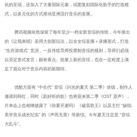
化的呈现，还加入了大量国际元素，试图复刻国际化歌手的打造模
	腾讯视频依然保留了每年至少一档全新音综的传统，今年推出
的《让我来唱》采用大创新玩法，以全女综直播＋录播形式，打造 
“生存游戏式” 竞演，一反传统导师投票制音综的规则，导师们必须
以否定形式发言，颇有看点。批量上新的音综，也在一定程度上满
	优酷方面有 “中生代” 音综《闪光的夏天 第二季》坐镇，制作人
邀请到韩红，同时《剧好听的歌》也将迎来第二季《OST 原声》，
片单会上也相继披露了《你要开麦吗》《破茧歌王》以及主打 “缺陷
美学音乐成长纪实” 的《声而无畏》等新综。今年夏天注定是 “音综