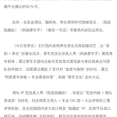
	此外，在盲盒潮玩、咖啡热、养生潮等时代情绪背后，《我是
	《今日宜养生》主打国内首档养生类生活喜剧微综艺，以 “喜
剧 + 养生” 轻量化试水。赛车竞技生存真人秀《风驰赛车手》聚焦青
年群体，通过赛车主题结合娱乐竞技形式展现参与者自我表达与团
队协作能力，试图通过捕捉 Z 世代对 “速度与激情” 的向往，通过 
	潮玩 IP 竞技真人秀《我是隐藏款》，则是以 “竞技内核 + 潮玩
养成系” 为特色，结合明星主理人 + 专业 OG 团 + 大众评审的三重
评审机制，旨在挖掘国内潜力设计师及 “隐藏款” IP。此类节目虽口
碑不俗，但破圈依赖 “天时地利”，横亘在此类内容前的首要困境，