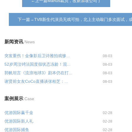
←上一篇Manus裁员，改新加坡公司了
下一篇→TVB新生代演员无戏可拍，北上主动敲门多次面试，
新闻资讯
News
突发重伤！金像影后卫诗雅拍戏惨...
08-03
52岁周汶锜法国度假状态冻龄！混...
08-03
郭帆坦言《流浪地球3》剧本仍在打...
08-03
谢贤前女友CoCo直播谈张柏芝：...
08-03
案例展示
Case
优游国际赢千金
02-28
优游国际新人礼
02-28
优游国际捕鱼
02-28