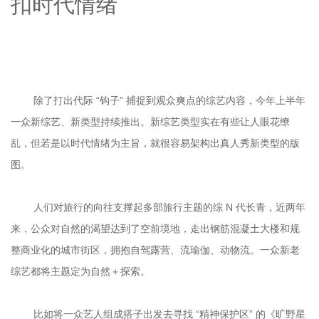
扣时代情绪

	除了打出代际 “钩子” 捕捉到观众爽点的综艺内容，今年上半年
一众新综艺、新类型持续推出。新综艺类型实在有些让人眼花缭
乱，但若是以时代情绪为主旨，就很容易架构出真人秀新类型的版
	人们对旅行的向往支撑起多部旅行主题的综 N 代长青，近两年
来，公众对自然的渴望达到了空前境地，走出钢筋混凝土大楼和规
整商业化的城市街区，拥抱自驾露营、流瑜伽、动物流。一众新老
	比如将一众艺人组成搭子出发去寻找 “精神保护区” 的《旷野星