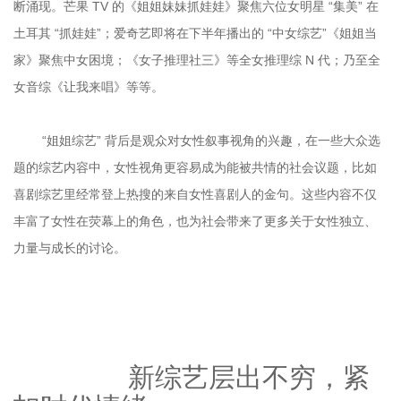
断涌现。芒果 TV 的《姐姐妹妹抓娃娃》聚焦六位女明星 “集美” 在
土耳其 “抓娃娃”；爱奇艺即将在下半年播出的 “中女综艺”《姐姐当
家》聚焦中女困境；《女子推理社三》等全女推理综 N 代；乃至全
	“姐姐综艺” 背后是观众对女性叙事视角的兴趣，在一些大众选
题的综艺内容中，女性视角更容易成为能被共情的社会议题，比如
喜剧综艺里经常登上热搜的来自女性喜剧人的金句。这些内容不仅
丰富了女性在荧幕上的角色，也为社会带来了更多关于女性独立、
		新综艺层出不穷，紧