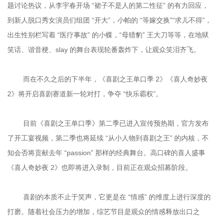
题讨论热议，从李宇春开场 “裙子不是人的第二性征” 的有力回应，
到新人脱口秀女演员们组团 “开大”，小帕的 “等嫁交换”“求儿不得”，
出生性别栏写着 “医疗事故” 的小蝶，“母猎豹” 王大刀等等，在地狱
	而在不久之后的下半年，《喜剧之王单口季 2》《喜人奇妙夜 
	目前《喜剧之王单口季》第二季已进入宣传预热期，官方发布
了开工宴视频，第二季也将延续 “从小人物到喜剧之王” 的内核，不
知会否将贡献去年 “passion” 那样的经典舞台。高口碑的喜人盛事
	喜剧的本质不止于笑声，它更是在 “情感” 的维度上进行深度的
打磨。随着社会压力的增加，综艺节目是观众的情感释放出口之