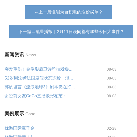
←上一篇谁能为台积电的涨价买单？
下一篇→氪星播报｜2月11日晚间都有哪些今日大事件？
新闻资讯
News
突发重伤！金像影后卫诗雅拍戏惨...
08-03
52岁周汶锜法国度假状态冻龄！混...
08-03
郭帆坦言《流浪地球3》剧本仍在打...
08-03
谢贤前女友CoCo直播谈张柏芝：...
08-03
案例展示
Case
优游国际赢千金
02-28