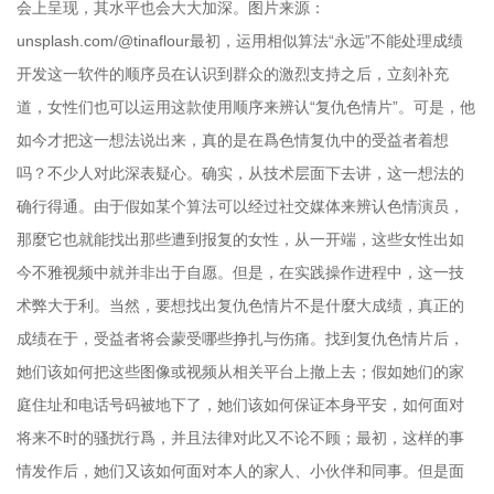
会上呈现，其水平也会大大加深。图片来源：
unsplash.com/@tinaflour最初，运用相似算法“永远”不能处理成绩
开发这一软件的顺序员在认识到群众的激烈支持之后，立刻补充
道，女性们也可以运用这款使用顺序来辨认“复仇色情片”。可是，他
如今才把这一想法说出来，真的是在爲色情复仇中的受益者着想
吗？不少人对此深表疑心。确实，从技术层面下去讲，这一想法的
确行得通。由于假如某个算法可以经过社交媒体来辨认色情演员，
那麼它也就能找出那些遭到报复的女性，从一开端，这些女性出如
今不雅视频中就并非出于自愿。但是，在实践操作进程中，这一技
术弊大于利。当然，要想找出复仇色情片不是什麼大成绩，真正的
成绩在于，受益者将会蒙受哪些挣扎与伤痛。找到复仇色情片后，
她们该如何把这些图像或视频从相关平台上撤上去；假如她们的家
庭住址和电话号码被地下了，她们该如何保证本身平安，如何面对
将来不时的骚扰行爲，并且法律对此又不论不顾；最初，这样的事
情发作后，她们又该如何面对本人的家人、小伙伴和同事。但是面