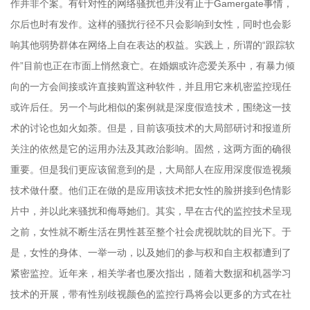
作并非个案。有针对性的网络骚扰也并没有止于Gamergate事情，
尔后也时有发作。这样的骚扰行径不只会影响到女性，同时也会影
响其他弱势群体在网络上自在表达的权益。实践上，所谓的“跟踪软
件”目前也正在市面上悄然衰亡。在婚姻或许恋爱关系中，有暴力倾
向的一方会间接或许直接购置这种软件，并且用它来机密监控现任
或许后任。另一个与此相似的案例就是深度假造技术，围绕这一技
术的讨论也如火如荼。但是，目前该项技术的大局部研讨和报道所
关注的依然是它的运用办法及其政治影响。固然，这两方面的确很
重要。但是我们更应该留意到的是，大局部人在应用深度假造视频
技术做什麼。他们正在做的是应用该技术把女性的脸拼接到色情影
片中，并以此来骚扰和侮辱她们。其实，早在古代的监控技术呈现
之前，女性就不断生活在男性甚至整个社会虎视眈眈的目光下。于
是，女性的身体、一举一动，以及她们的参与权和自主权都遭到了
紧密监控。近年来，相关学者也屡次指出，随着大数据和机器学习
技术的开展，带有性别歧视颜色的监控行爲将会以更多的方式在社