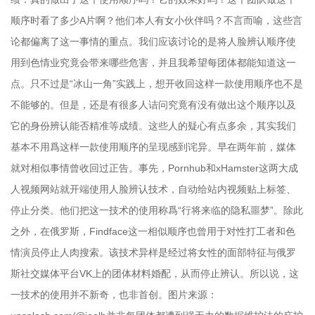
顺序时看了多少A片啊？他们本人有女小伙伴吗？不言而喻，这些言
论都偏离了这一事情的重点。我们应该讨论的是将人脸辨认顺序使
用到色情业究竟会带来哪些危害，并且我希望每团体都能知道这一
点。只不过是“冰山一角”实践上，想开收回这样一款使用顺序也不是
不能够的。但是，还是有很多人诘问究竟有没有做出这个顺序以及
它的身份辨认能否精准等成绩。这些人的疑心有点多余，其实我们
基本不用爲这样一款使用顺序的呈现感到诧异。早在两年前，媒体
就对相似事情曾收回过正告。事先，Pornhub和xHamster这两大成
人视频网站就开端使用人脸辨认技术，自动给站内视频贴上标签、
停止分类。他们把这一技术的使用称爲“行将来临的隐私噩梦”。除此
之外，在俄罗斯，Findface这一相似顺序也曾用于对性打工者和色
情演员停止人肉搜索。该技术异样是经过将女性的面部特征与俄罗
斯社交媒体平台VK上的团体材料婚配，从而停止辨认。所以说，这
一技术的使用并不新奇，也非首创。图片来源：