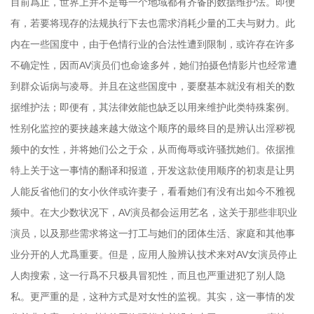
目前爲止，世界上并不是每一个地域都有齐备的数据维护法。即便
有，若要将现存的法规执行下去也需求消耗少量的工夫与财力。此
内在一些国度中，由于色情行业的合法性遭到限制，或许存在许多
不确定性，因而AV演员们也命途多舛，她们拍摄色情影片也经常遭
到群众诟病与凌辱。并且在这些国度中，要麼基本就没有相关的数
据维护法；即便有，其法律效能也缺乏以用来维护此类特殊案例。
性别化监控的要挟越来越大做这个顺序的最终目的是辨认出淫秽视
频中的女性，并将她们公之于众，从而侮辱或许骚扰她们。依据推
特上关于这一事情的翻译和报道，开发这款使用顺序的初衷是让男
人能反省他们的女小伙伴或许妻子，看看她们有没有出如今不雅视
频中。在大少数状况下，AV演员都会运用艺名，这关于那些非职业
演员，以及那些需求将这一打工与她们的团体生活、家庭和其他事
业分开的人尤爲重要。但是，应用人脸辨认技术来对AV女演员停止
人肉搜索，这一行爲不只极具冒犯性，而且也严重进犯了别人隐
私。更严重的是，这种方式是对女性的监视。其实，这一事情的发