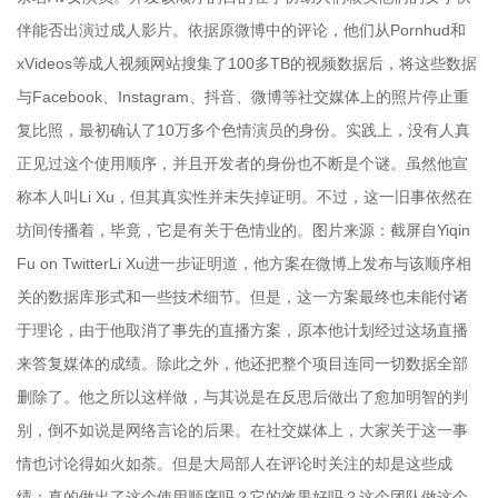
伴能否出演过成人影片。依据原微博中的评论，他们从Pornhud和
xVideos等成人视频网站搜集了100多TB的视频数据后，将这些数据
与Facebook、Instagram、抖音、微博等社交媒体上的照片停止重
复比照，最初确认了10万多个色情演员的身份。实践上，没有人真
正见过这个使用顺序，并且开发者的身份也不断是个谜。虽然他宣
称本人叫Li Xu，但其真实性并未失掉证明。不过，这一旧事依然在
坊间传播着，毕竟，它是有关于色情业的。图片来源：截屏自Yiqin
Fu on TwitterLi Xu进一步证明道，他方案在微博上发布与该顺序相
关的数据库形式和一些技术细节。但是，这一方案最终也未能付诸
于理论，由于他取消了事先的直播方案，原本他计划经过这场直播
来答复媒体的成绩。除此之外，他还把整个项目连同一切数据全部
删除了。他之所以这样做，与其说是在反思后做出了愈加明智的判
别，倒不如说是网络言论的后果。在社交媒体上，大家关于这一事
情也讨论得如火如荼。但是大局部人在评论时关注的却是这些成
绩：真的做出了这个使用顺序吗？它的效果好吗？这个团队做这个