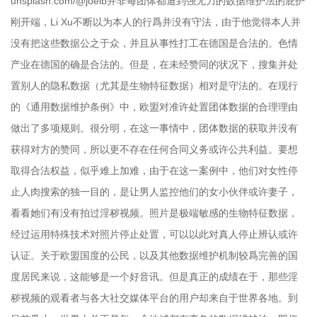
unsplash.com/@joelb并非每团体都遭到强无力的数据维护法的庇护
刚开端，Li Xu不断以为本人的行爲并没有守法，由于他觉得本人并
没有把这些数据公之于众，并且从事性打工在德国是合法的。色情
产业在德国的确是合法的。但是，在未经赞同的状况下，搜集并处
置别人的隐私数据（尤其是生物特征数据）相对是守法的。在现行
的《通用数据维护条例》中，欧盟对准许处置团体数据的合理理由
做出了多项规则。很分明，在这一事情中，团体数据的获取并没有
获得对方的赞同，所以更不存在任何合同义务或许公共利益。要想
取得合法权益，似乎难上加难，由于在这一案例中，他们对女性停
止人肉搜索的独一目的，是让男人监控他们的女小伙伴或许妻子，
看看她们有没有拍过淫秽视频。照片是极端敏感的生物特征数据，
经过运用特殊技术对照片停止处置，可以以此对真人停止辨认或许
认证。关于欧盟国度的公民，以及其他数据维护机制较爲完善的国
度居民来说，这能够是一个好音讯。但是真正的成绩在于，那些淫
秽视频的观看者与各大社交媒体平台的用户却来自于世界各地。到