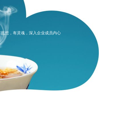
有思想，有灵魂，深入企业成员内心