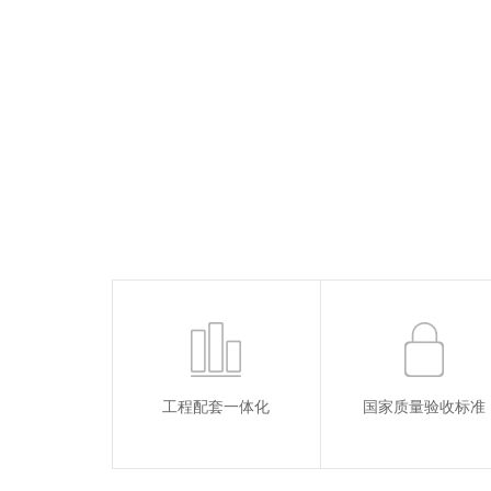
工程配套一体化
国家质量验收标准