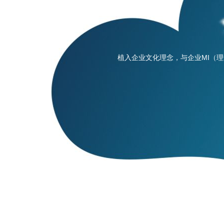
植入企业文化理念，与企业MI（