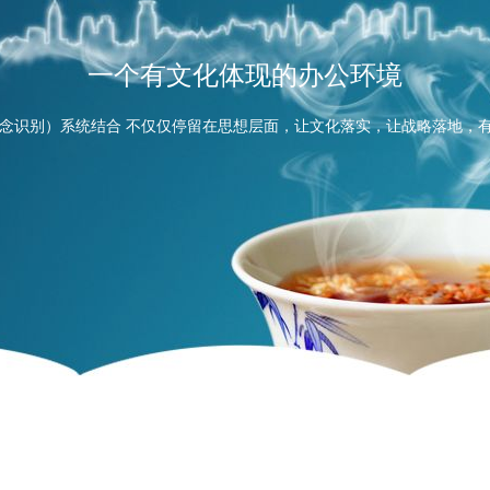
一个有文化体现的办公环境
理念识别）系统结合 不仅仅停留在思想层面，让文化落实，让战略落地，