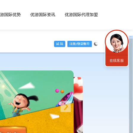
游国际优势
优游国际资讯
优游国际代理加盟
在线客服