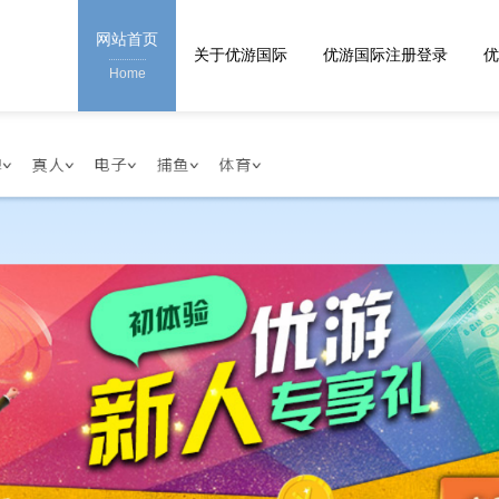
网站首页
关于优游国际
优游国际注册登录
优
Home