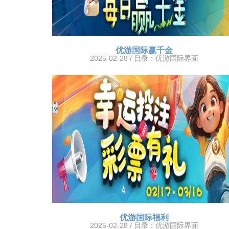
优游国际赢千金
2025-02-28 / 目录：
优游国际界面
优游国际福利
2025-02-28 / 目录：
优游国际界面