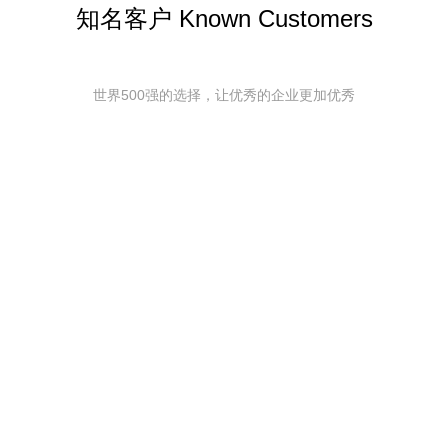
知名客户 Known Customers
世界500强的选择，让优秀的企业更加优秀